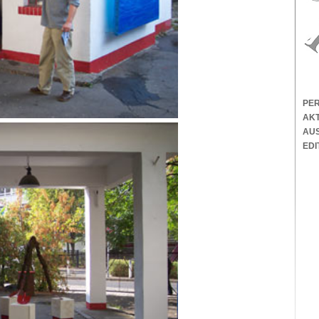
PE
AK
AU
EDI