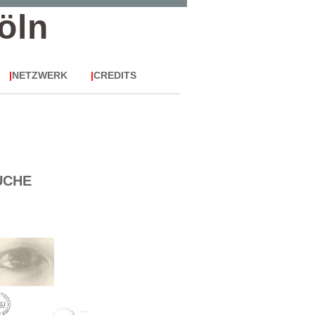
öln
|
NETZWERK
|
CREDITS
UCHE